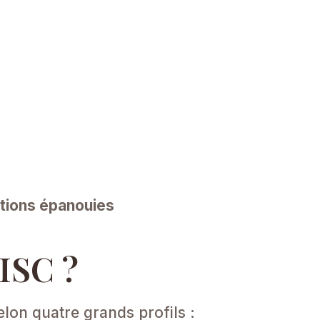
ations épanouies
ISC ?
lon quatre grands profils :