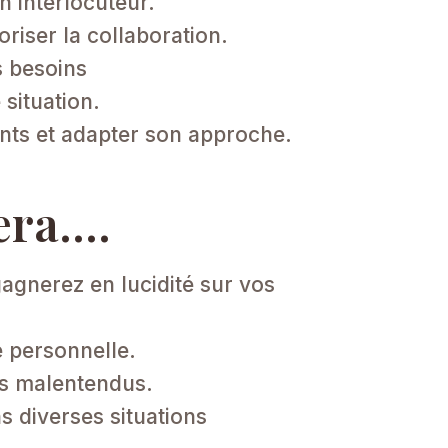
 interlocuteur.​
iser la collaboration.​
s besoins
ituation.​
nts et adapter son approche.​
era….
gnerez en lucidité sur vos
 personnelle.​
es malentendus.​
s diverses situations